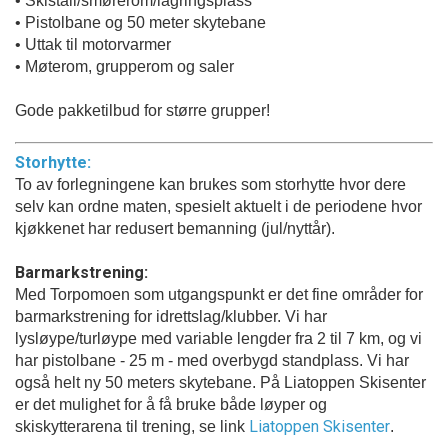
• Skistall/smørerom/lagringsplass
• Pistolbane og 50 meter skytebane
• Uttak til motorvarmer
• Møterom, grupperom og saler
Gode pakketilbud for større grupper!
Storhytte:
To av forlegningene kan brukes som storhytte hvor dere
selv kan ordne maten, spesielt aktuelt i de periodene hvor
kjøkkenet har redusert bemanning (jul/nyttår).
Barmarkstrening:
Med Torpomoen som utgangspunkt er det fine områder for
barmarkstrening for idrettslag/klubber. Vi har
lysløype/turløype med variable lengder fra 2 til 7 km, og vi
har pistolbane - 25 m - med overbygd standplass. Vi har
også helt ny 50 meters skytebane. På Liatoppen Skisenter
er det mulighet for å få bruke både løyper og
Liatoppen Skisenter
skiskytterarena til trening, se link
.