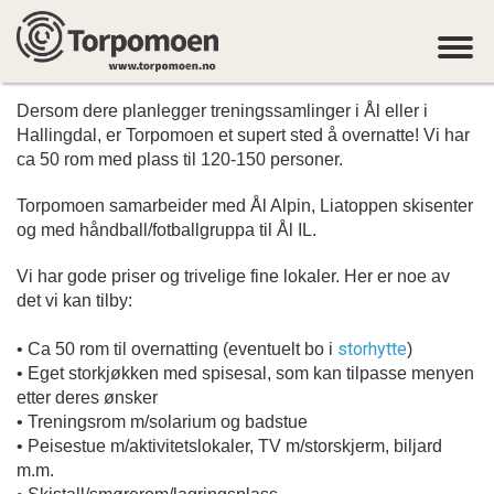
Skip to Content
Dersom dere planlegger treningssamlinger i Ål eller i
Hallingdal, er Torpomoen et supert sted å overnatte! Vi har
ca 50 rom med plass til 120-150 personer.
Torpomoen samarbeider med Ål Alpin, Liatoppen skisenter
og med håndball/fotballgruppa til Ål IL.
Vi har gode priser og trivelige fine lokaler. Her er noe av
det vi kan tilby:
storhytte
• Ca 50 rom til overnatting (eventuelt bo i
)
• Eget storkjøkken med spisesal, som kan tilpasse menyen
etter deres ønsker
• Treningsrom m/solarium og badstue
• Peisestue m/aktivitetslokaler, TV m/storskjerm, biljard
m.m.